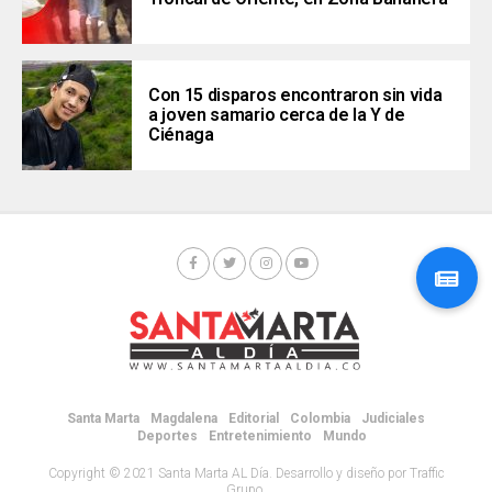
Con 15 disparos encontraron sin vida
a joven samario cerca de la Y de
Ciénaga
Santa Marta
Magdalena
Editorial
Colombia
Judiciales
Deportes
Entretenimiento
Mundo
Copyright © 2021 Santa Marta AL Día. Desarrollo y diseño por Traffic
Grupo.