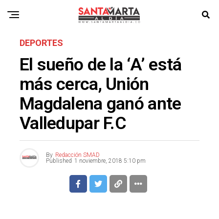
DEPORTES
El sueño de la ‘A’ está
más cerca, Unión
Magdalena ganó ante
Valledupar F.C
By
Redacción SMAD
Published
1 noviembre, 2018 5:10 pm