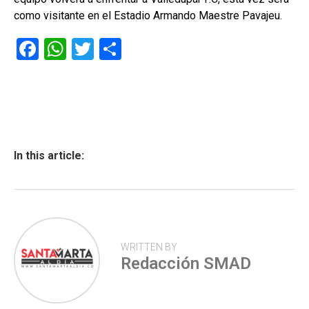
como visitante en el Estadio Armando Maestre Pavajeu.
F
W
T
C
a
h
wi
o
ce
at
tt
m
b
s
er
p
o
A
ar
ok
p
tir
In this article:
p
WRITTEN BY
Redacción SMAD