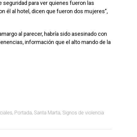
 seguridad para ver quienes fueron las
n él al hotel, dicen que fueron dos mujeres”,
margo al parecer, habría sido asesinado con
enencias, información que el alto mando de la
ciales
,
Portada
,
Santa Marta
,
Signos de violencia