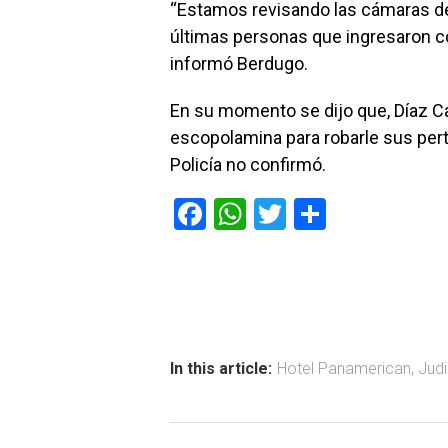
“Estamos revisando las cámaras de
últimas personas que ingresaron co
informó Berdugo.
En su momento se dijo que, Díaz Ca
escopolamina para robarle sus pert
Policía no confirmó.
F
W
T
C
a
h
wi
o
ce
at
tt
m
b
s
er
p
o
A
ar
ok
p
tir
In this article:
Hotel Panamerican
,
Judi
p