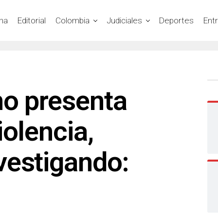
na
Editorial
Colombia
Judiciales
Deportes
Ent
no presenta
iolencia,
vestigando: