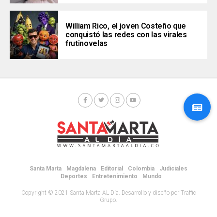
William Rico, el joven Costeño que
conquistó las redes con las virales
frutinovelas
Santa Marta
Magdalena
Editorial
Colombia
Judiciales
Deportes
Entretenimiento
Mundo
Copyright © 2021 Santa Marta AL Día. Desarrollo y diseño por Traffic
Grupo.