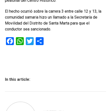
peatonal del Centro Histórico.
El hecho ocurrió sobre la carrera 3 entre calle 12 y 13, la
comunidad samaria hizo un llamado a la Secretaría de
Movilidad del Distrito de Santa Marta para que el
conductor sea sancionado.
F
W
T
C
a
h
wi
o
ce
at
tt
m
b
s
er
p
o
A
ar
ok
p
tir
In this article:
p