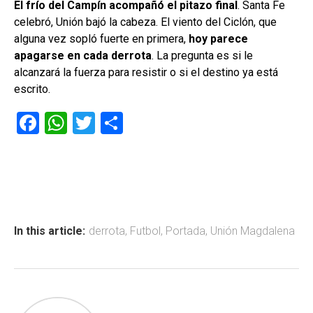
El frío del Campín acompañó el pitazo final
. Santa Fe
celebró, Unión bajó la cabeza. El viento del Ciclón, que
alguna vez sopló fuerte en primera,
hoy parece
apagarse en cada derrota
. La pregunta es si le
alcanzará la fuerza para resistir o si el destino ya está
escrito.
F
W
T
C
a
h
wi
o
ce
at
tt
m
b
s
er
p
o
A
ar
ok
p
tir
In this article:
derrota
,
Futbol
,
Portada
,
Unión Magdalena
p