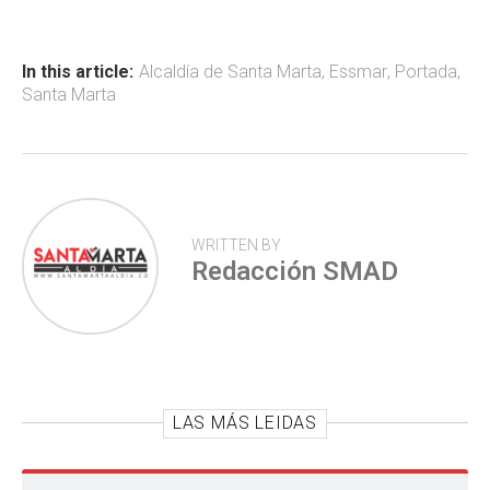
b
s
er
p
o
A
ar
ok
p
tir
In this article:
Alcaldía de Santa Marta
,
Essmar
,
Portada
,
Santa Marta
p
WRITTEN BY
Redacción SMAD
LAS MÁS LEIDAS