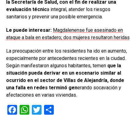
la Secretaría de Salud, con el fin de realizar una
evaluación técnic
a integral, atender los riesgos
sanitarios y prevenir una posible emergencia.
Le puede interesar:
Magdalenense fue asesinado en
ataque a bala en estadero; dos mujeres resultaron heridas
La preocupación entre los residentes ha ido en aumento,
especialmente por antecedentes recientes en la ciudad.
Según manifestaron algunos habitantes, temen
que la
situación pueda derivar en un escenario similar al
ocurrido en el sector de Villas de Alejandría, donde
una falla en redes terminó gen
erando socavación y
afectaciones en varias viviendas.
F
W
T
C
a
h
wi
o
ce
at
tt
m