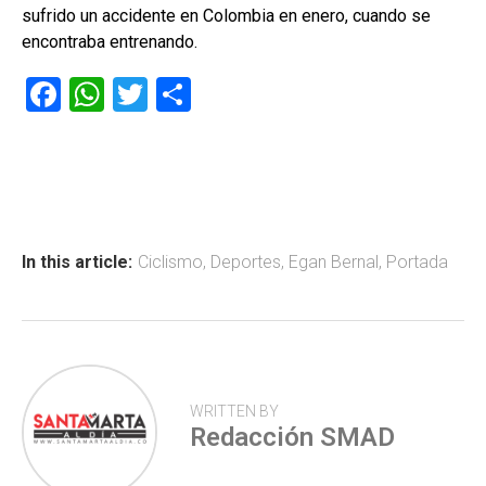
sufrido un accidente en Colombia en enero, cuando se
encontraba entrenando.
F
W
T
C
a
h
wi
o
ce
at
tt
m
b
s
er
p
o
A
ar
ok
p
tir
In this article:
Ciclismo
,
Deportes
,
Egan Bernal
,
Portada
p
WRITTEN BY
Redacción SMAD