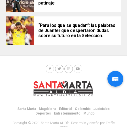
patinaje
“Para los que se quedan”: las palabras
de Juanfer que despertaron dudas
sobre su futuro en la Selección.
Santa Marta
Magdalena
Editorial
Colombia
Judiciales
Deportes
Entretenimiento
Mundo
Copyright © 2021 Santa Marta AL Día. Desarrollo y diseño por Traffic