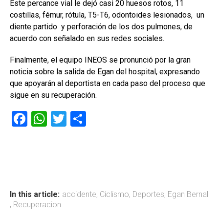
Este percance vial le dejó casi 20 huesos rotos, 11
costillas, fémur, rótula, T5-T6, odontoides lesionados, un
diente partido y perforación de los dos pulmones, de
acuerdo con señalado en sus redes sociales.
Finalmente, el equipo INEOS se pronunció por la gran
noticia sobre la salida de Egan del hospital, expresando
que apoyarán al deportista en cada paso del proceso que
sigue en su recuperación.
F
W
T
C
a
h
wi
o
ce
at
tt
m
b
s
er
p
o
A
ar
ok
p
tir
In this article:
accidente
,
Ciclismo
,
Deportes
,
Egan Bernal
,
Recuperacion
p