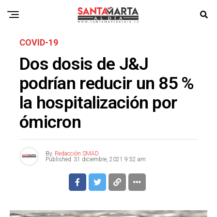
COVID-19
Dos dosis de J&J
podrían reducir un 85 %
la hospitalización por
ómicron
By
Redacción SMAD
Published
31 diciembre, 2021 9:52 am