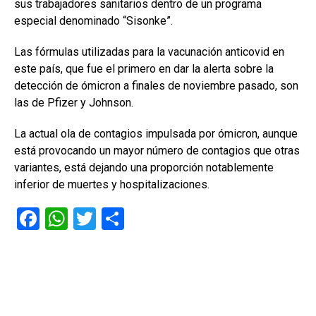
sus trabajadores sanitarios dentro de un programa
especial denominado “Sisonke”.
Las fórmulas utilizadas para la vacunación anticovid en
este país, que fue el primero en dar la alerta sobre la
detección de ómicron a finales de noviembre pasado, son
las de Pfizer y Johnson.
La actual ola de contagios impulsada por ómicron, aunque
está provocando un mayor número de contagios que otras
variantes, está dejando una proporción notablemente
inferior de muertes y hospitalizaciones.
F
W
T
C
a
h
wi
o
ce
at
tt
m
b
s
er
p
o
A
ar