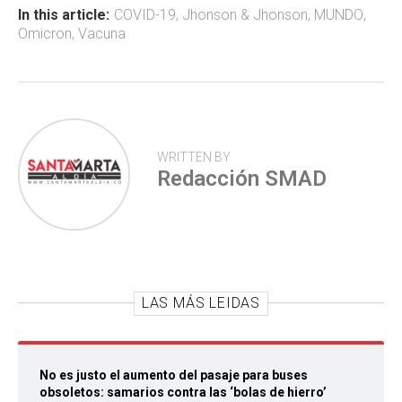
ok
p
tir
In this article:
COVID-19
,
Jhonson & Jhonson
,
MUNDO
,
Omicron
,
Vacuna
p
WRITTEN BY
Redacción SMAD
LAS MÁS LEIDAS
No es justo el aumento del pasaje para buses
obsoletos: samarios contra las ‘bolas de hierro’