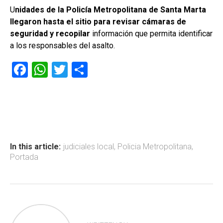
U
nidades de la Policía Metropolitana de Santa Marta
llegaron hasta el sitio para revisar cámaras de
seguridad y recopilar
información que permita identificar
a los responsables del asalto.
F
W
T
C
a
h
wi
o
ce
at
tt
m
b
s
er
p
o
A
ar
ok
p
tir
In this article:
judiciales local
,
Policia Metropolitana
,
Portada
p