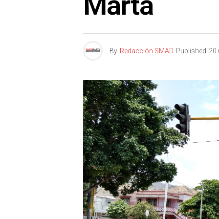
Marta
By
Redacción SMAD
Published
20