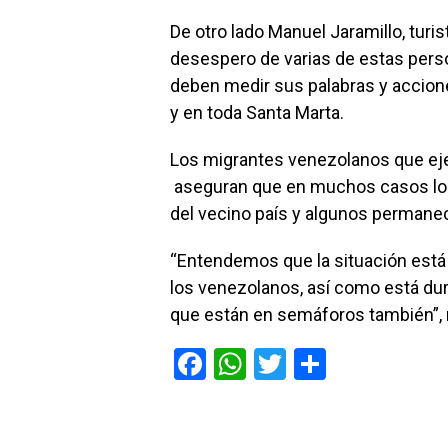
De otro lado Manuel Jaramillo, turi
desespero de varias de estas perso
deben medir sus palabras y accione
y en toda Santa Marta.
Los migrantes venezolanos que ejer
aseguran que en muchos casos los
del vecino país y algunos permanece
“Entendemos que la situación está 
los venezolanos, así como está du
que están en semáforos también”, m
F
W
T
C
a
h
wi
o
ce
at
tt
m