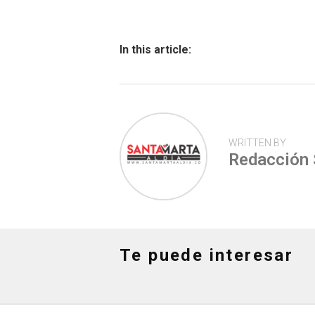
b
s
er
p
o
A
ar
ok
p
tir
In this article:
p
WRITTEN BY
Redacción
Te puede interesar