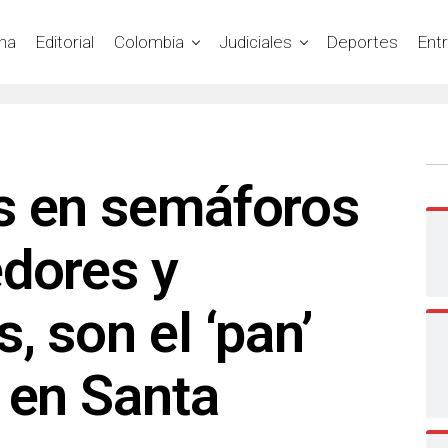
na
Editorial
Colombia
Judiciales
Deportes
Ent
s en semáforos
edores y
, son el ‘pan’
 en Santa