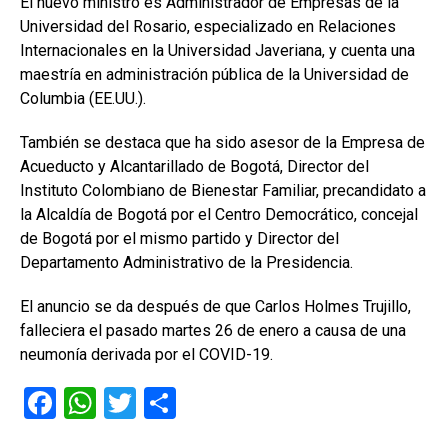
El nuevo ministro es Administrador de Empresas de la
Universidad del Rosario, especializado en Relaciones
Internacionales en la Universidad Javeriana, y cuenta una
maestría en administración pública de la Universidad de
Columbia (EE.UU.).
También se destaca que ha sido asesor de la Empresa de
Acueducto y Alcantarillado de Bogotá, Director del
Instituto Colombiano de Bienestar Familiar, precandidato a
la Alcaldía de Bogotá por el Centro Democrático, concejal
de Bogotá por el mismo partido y Director del
Departamento Administrativo de la Presidencia.
El anuncio se da después de que Carlos Holmes Trujillo,
falleciera el pasado martes 26 de enero a causa de una
neumonía derivada por el COVID-19.
F
W
T
C
a
h
wi
o