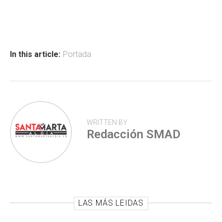
ce
at
tt
m
b
s
er
p
o
A
ar
ok
p
tir
In this article:
Portada
p
WRITTEN BY
Redacción SMAD
LAS MÁS LEIDAS