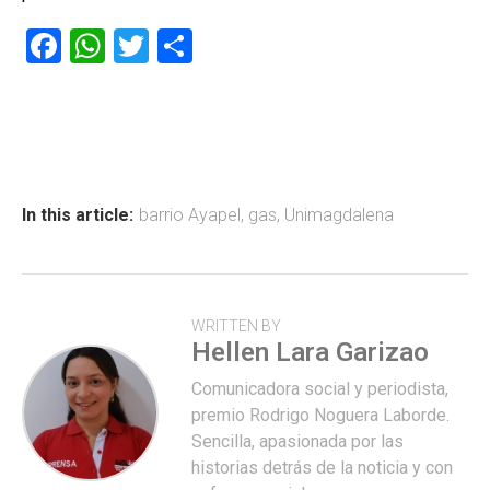
F
W
T
C
a
h
wi
o
ce
at
tt
m
b
s
er
p
o
A
ar
ok
p
tir
In this article:
barrio Ayapel
,
gas
,
Unimagdalena
p
WRITTEN BY
Hellen Lara Garizao
Comunicadora social y periodista,
premio Rodrigo Noguera Laborde.
Sencilla, apasionada por las
historias detrás de la noticia y con