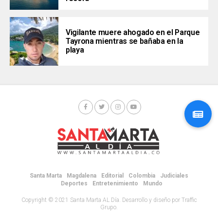
Vigilante muere ahogado en el Parque
Tayrona mientras se bañaba en la
playa
Santa Marta
Magdalena
Editorial
Colombia
Judiciales
Deportes
Entretenimiento
Mundo
Copyright © 2021 Santa Marta AL Día. Desarrollo y diseño por Traffic
Grupo.