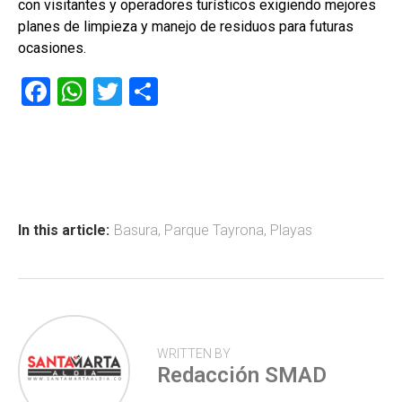
con visitantes y operadores turísticos exigiendo mejores
planes de limpieza y manejo de residuos para futuras
ocasiones.
F
W
T
C
a
h
wi
o
ce
at
tt
m
b
s
er
p
o
A
ar
ok
p
tir
In this article:
Basura
,
Parque Tayrona
,
Playas
p
WRITTEN BY
Redacción SMAD