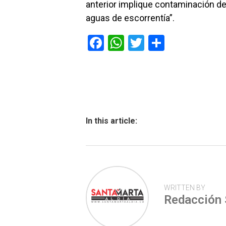
anterior implique contaminación de 
aguas de escorrentía”.
F
W
T
C
a
h
wi
o
ce
at
tt
m
b
s
er
p
o
A
ar
ok
p
tir
In this article:
p
WRITTEN BY
Redacción