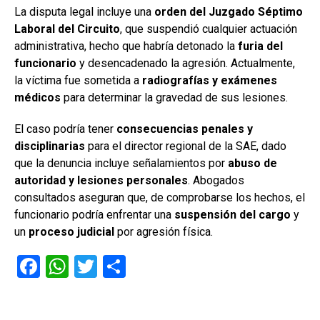
La disputa legal incluye una
orden del Juzgado Séptimo
Laboral del Circuito
, que suspendió cualquier actuación
administrativa, hecho que habría detonado la
furia del
funcionario
y desencadenado la agresión. Actualmente,
la víctima fue sometida a
radiografías y exámenes
médicos
para determinar la gravedad de sus lesiones.
El caso podría tener
consecuencias penales y
disciplinarias
para el director regional de la SAE, dado
que la denuncia incluye señalamientos por
abuso de
autoridad y lesiones personales
. Abogados
consultados aseguran que, de comprobarse los hechos, el
funcionario podría enfrentar una
suspensión del cargo
y
un
proceso judicial
por agresión física.
F
W
T
C
a
h
wi
o
ce
at
tt
m