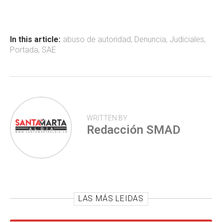
b
s
er
p
o
A
ar
ok
p
tir
In this article:
abuso de autoridad
,
Denuncia
,
Judiciales
,
Portada
,
SAE
p
WRITTEN BY
Redacción SMAD
LAS MÁS LEIDAS