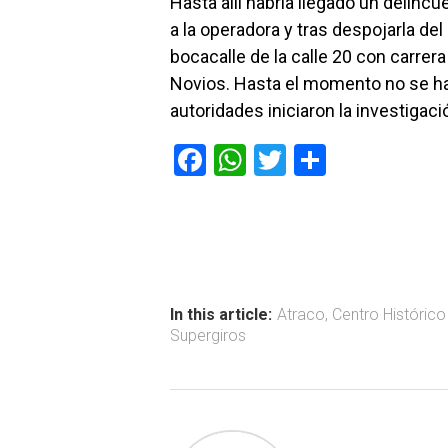
Hasta allí habría llegado un delinc
a la operadora y tras despojarla del 
bocacalle de la calle 20 con carrera
Novios. Hasta el momento no se ha 
autoridades iniciaron la investigaci
F
W
T
C
a
h
wi
o
ce
at
tt
m
b
s
er
p
o
A
ar
ok
p
tir
In this article:
Atraco
,
Centro Históric
Supergiros
p