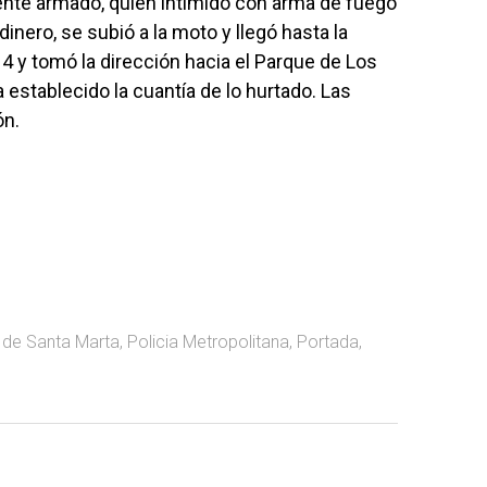
uente armado, quien intimidó con arma de fuego
dinero, se subió a la moto y llegó hasta la
 4 y tomó la dirección hacia el Parque de Los
establecido la cuantía de lo hurtado. Las
ón.
o de Santa Marta
,
Policia Metropolitana
,
Portada
,