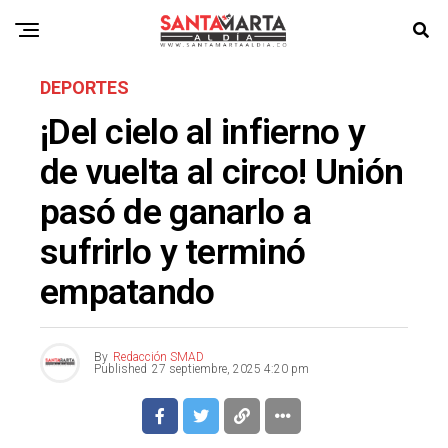
DEPORTES
¡Del cielo al infierno y
de vuelta al circo! Unión
pasó de ganarlo a
sufrirlo y terminó
empatando
By
Redacción SMAD
Published
27 septiembre, 2025 4:20 pm