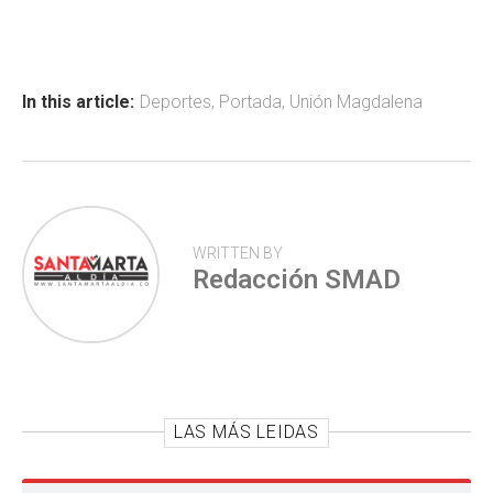
ce
at
tt
m
b
s
er
p
o
A
ar
ok
p
tir
In this article:
Deportes
,
Portada
,
Unión Magdalena
p
WRITTEN BY
Redacción SMAD
LAS MÁS LEIDAS