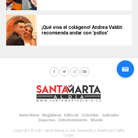
¡Qué viva el colágeno! Andrea Valdiri
recomienda andar con ‘pollos’
Santa Marta
Magdalena
Editorial
Colombia
Judiciales
Deportes
Entretenimiento
Mundo
Copyright © 2021 Santa Marta AL Día. Desarrollo y diseño por Traffic
Grupo.