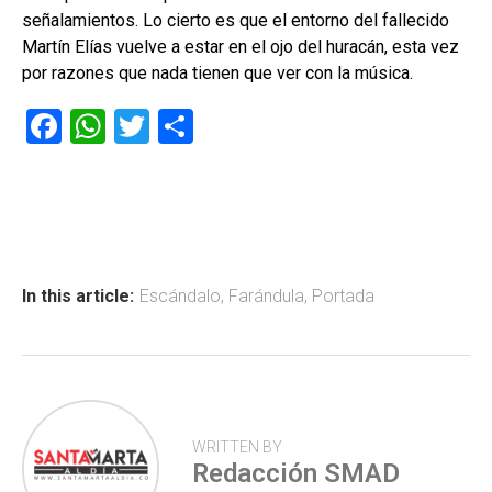
señalamientos. Lo cierto es que el entorno del fallecido
Martín Elías vuelve a estar en el ojo del huracán, esta vez
por razones que nada tienen que ver con la música.
F
W
T
C
a
h
wi
o
ce
at
tt
m
b
s
er
p
o
A
ar
ok
p
tir
In this article:
Escándalo
,
Farándula
,
Portada
p
WRITTEN BY
Redacción SMAD