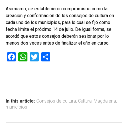
Asimismo, se establecieron compromisos como la
creación y conformación de los consejos de cultura en
cada uno de los municipios, para lo cual se fijó como
fecha límite el próximo 14 de julio. De igual forma, se
acordó que estos consejos deberán sesionar por lo
menos dos veces antes de finalizar el año en curso.
F
W
T
C
a
h
wi
o
ce
at
tt
m
b
s
er
p
o
A
ar
ok
p
tir
In this article:
Consejos de cultura
,
Cultura
,
Magdalena
,
municipios
p