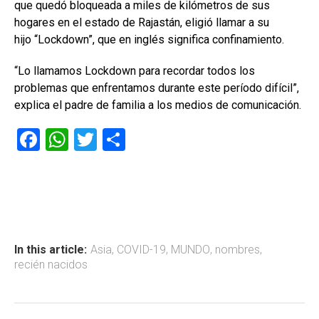
que quedó bloqueada a miles de kilómetros de sus
hogares en el estado de Rajastán, eligió llamar a su
hijo “Lockdown”, que en inglés significa confinamiento.
“Lo llamamos Lockdown para recordar todos los
problemas que enfrentamos durante este período difícil”,
explica el padre de familia a los medios de comunicación.
F
W
T
C
a
h
wi
o
ce
at
tt
m
b
s
er
p
o
A
ar
ok
p
tir
In this article:
Asia
,
COVID-19
,
MUNDO
,
nombres
,
recién nacidos
p