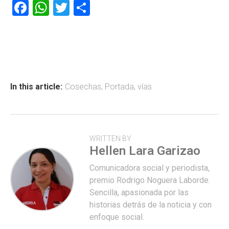
F
W
T
C
a
h
wi
o
ce
at
tt
m
b
s
er
p
o
A
ar
ok
p
tir
In this article:
Cosechas
,
Portada
,
vías
p
WRITTEN BY
Hellen Lara Garizao
Comunicadora social y periodista,
premio Rodrigo Noguera Laborde.
Sencilla, apasionada por las
historias detrás de la noticia y con
enfoque social.