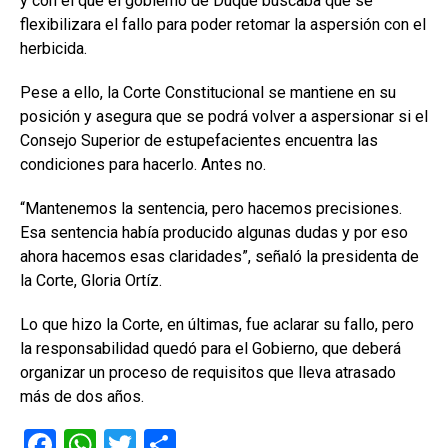
y con el que el gobierno de Duque buscaba que se
flexibilizara el fallo para poder retomar la aspersión con el
herbicida.
Pese a ello, la Corte Constitucional se mantiene en su
posición y asegura que se podrá volver a aspersionar si el
Consejo Superior de estupefacientes encuentra las
condiciones para hacerlo. Antes no.
“Mantenemos la sentencia, pero hacemos precisiones.
Esa sentencia había producido algunas dudas y por eso
ahora hacemos esas claridades”, señaló la presidenta de
la Corte, Gloria Ortíz.
Lo que hizo la Corte, en últimas, fue aclarar su fallo, pero
la responsabilidad quedó para el Gobierno, que deberá
organizar un proceso de requisitos que lleva atrasado
más de dos años.
F
W
T
C