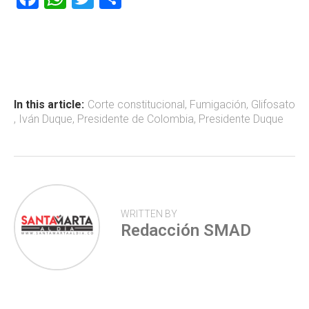
a
h
wi
o
ce
at
tt
m
b
s
er
p
o
A
ar
ok
p
tir
In this article:
Corte constitucional
,
Fumigación
,
Glifosato
,
Iván Duque
,
Presidente de Colombia
,
Presidente Duque
p
WRITTEN BY
Redacción SMAD