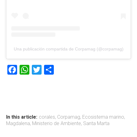
Una publicación compartida de Corpamag (@corpamag)
F
W
T
C
a
h
wi
o
ce
at
tt
m
b
s
er
p
o
A
ar
ok
p
tir
In this article:
corales
,
Corpamag
,
Ecosistema marino
,
Magdalena
,
Ministerio de Ambiente
,
Santa Marta
p