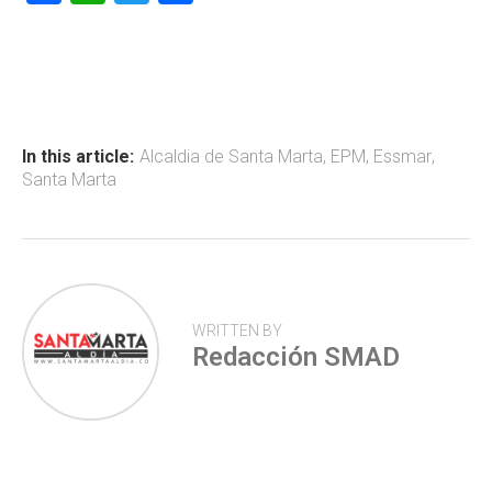
a
h
wi
o
ce
at
tt
m
b
s
er
p
o
A
ar
ok
p
tir
In this article:
Alcaldia de Santa Marta
,
EPM
,
Essmar
,
Santa Marta
p
WRITTEN BY
Redacción SMAD