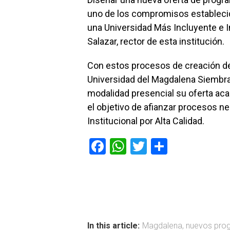
uno de los compromisos establecid
una Universidad Más Incluyente e I
Salazar, rector de esta institución.
Con estos procesos de creación d
Universidad del Magdalena Siembra 
modalidad presencial su oferta aca
el objetivo de afianzar procesos ne
Institucional por Alta Calidad.
F
W
T
C
a
h
wi
o
ce
at
tt
m
b
s
er
p
o
A
ar
ok
p
tir
In this article:
Magdalena
,
nuevos pro