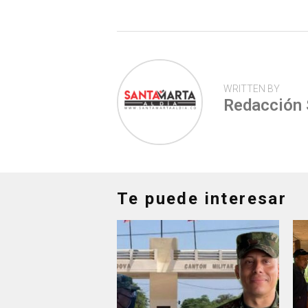
p
WRITTEN BY
Redacción
Te puede interesar