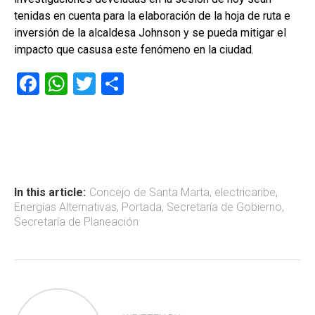
tenidas en cuenta para la elaboración de la hoja de ruta e
inversión de la alcaldesa Johnson y se pueda mitigar el
impacto que casusa este fenómeno en la ciudad.
F
W
T
C
a
h
wi
o
ce
at
tt
m
b
s
er
p
o
A
ar
ok
p
tir
In this article:
Concejo de Santa Marta
,
electricaribe
,
Energías Alternativas
,
Portada
,
Secretaría de Gobierno
,
p
Secretaría de Planeación