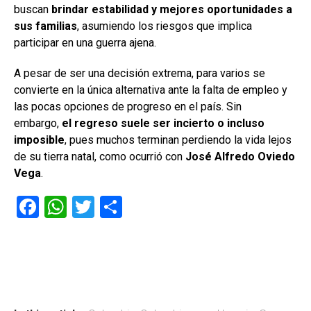
buscan
brindar estabilidad y mejores oportunidades a
sus familias
, asumiendo los riesgos que implica
participar en una guerra ajena.
A pesar de ser una decisión extrema, para varios se
convierte en la única alternativa ante la falta de empleo y
las pocas opciones de progreso en el país. Sin
embargo,
el regreso suele ser incierto o incluso
imposible
, pues muchos terminan perdiendo la vida lejos
de su tierra natal, como ocurrió con
José Alfredo Oviedo
Vega
.
F
W
T
C
a
h
wi
o
ce
at
tt
m
b
s
er
p
o
A
ar