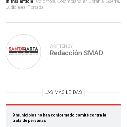
ok
p
tir
In this article:
Colombia
,
Colombiano en Ucrania
,
Guerra
,
Judiciales
,
Portada
p
WRITTEN BY
Redacción SMAD
LAS MÁS LEIDAS
9 municipios no han conformado comité contra la
trata de personas