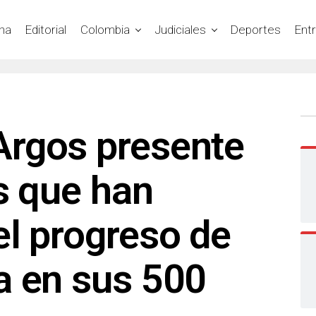
na
Editorial
Colombia
Judiciales
Deportes
Ent
rgos presente
s que han
l progreso de
a en sus 500