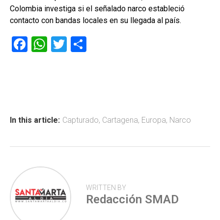
Colombia investiga si el señalado narco estableció
contacto con bandas locales en su llegada al país.
F
W
T
C
a
h
wi
o
ce
at
tt
m
b
s
er
p
o
A
ar
ok
p
tir
In this article:
Capturado
,
Cartagena
,
Europa
,
Narco
p
WRITTEN BY
Redacción SMAD