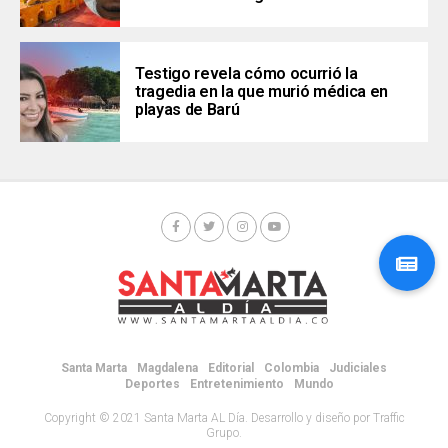
Testigo revela cómo ocurrió la
tragedia en la que murió médica en
playas de Barú
Santa Marta
Magdalena
Editorial
Colombia
Judiciales
Deportes
Entretenimiento
Mundo
Copyright © 2021 Santa Marta AL Día. Desarrollo y diseño por Traffic
Grupo.