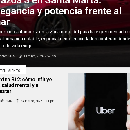
azda 3 en Santa Marta:
legancia y potencia frente al
ar
mercado automotriz en la zona norte del país ha experimentado 
nsformación notable, especialmente en ciudades costeras donde
lo de vida exige...
cción SMAD
14 mayo, 2026 2:54 pm
TENIMIENTO
mina B12: cómo influye
a salud mental y el
estar
ión SMAD
24 marzo, 2026 1:11 pm