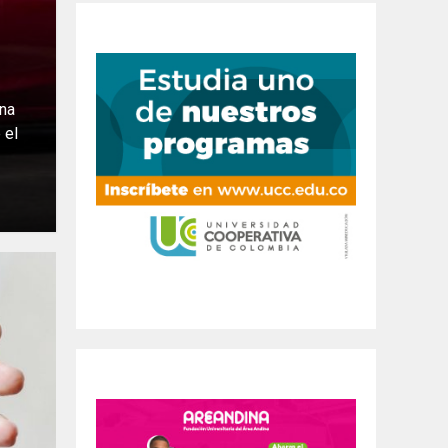
una
 el