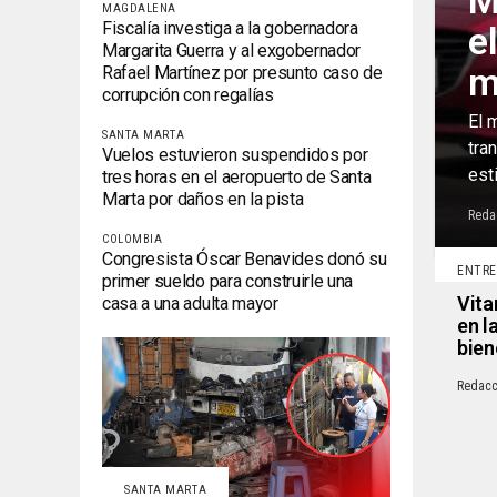
M
MAGDALENA
Fiscalía investiga a la gobernadora
e
Margarita Guerra y al exgobernador
m
Rafael Martínez por presunto caso de
corrupción con regalías
El 
SANTA MARTA
tra
Vuelos estuvieron suspendidos por
esti
tres horas en el aeropuerto de Santa
Marta por daños en la pista
Reda
COLOMBIA
Congresista Óscar Benavides donó su
ENTRE
primer sueldo para construirle una
Vita
casa a una adulta mayor
en l
bien
Redacc
SANTA MARTA