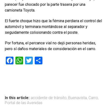
parecer fue chocado por la parte trasera por una
camioneta Toyota.
El fuerte choque hizo que la fémina perdiera el control del
automóvil y terminara montándose al separador y
seguidamente colisionando contra el poste.
Por fortuna, el percance vial no dejó personas heridas,
pero sí daños materiales de consideración en el carro.
F
W
T
C
a
h
wi
o
ce
at
tt
m
b
s
er
p
o
A
ar
ok
p
tir
In this article:
accidente de tránsito
,
Buenavista
,
Carro
,
Portal de las Avenidas
p