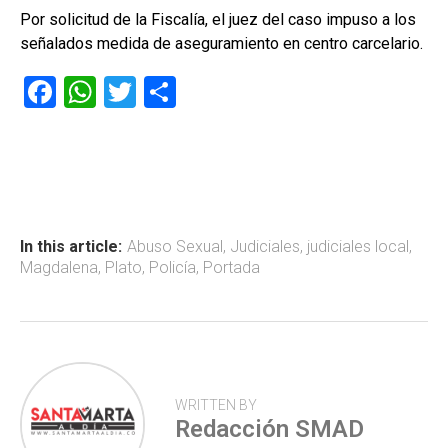
Por solicitud de la Fiscalía, el juez del caso impuso a los
señalados medida de aseguramiento en centro carcelario.
F
W
T
C
a
h
wi
o
ce
at
tt
m
b
s
er
p
o
A
ar
ok
p
tir
In this article:
Abuso Sexual
,
Judiciales
,
judiciales local
,
Magdalena
,
Plato
,
Policía
,
Portada
p
WRITTEN BY
Redacción SMAD