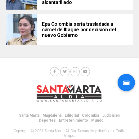
alcantarillado
Epa Colombia sería trasladada a
cárcel de Ibagué por decisión del
nuevo Gobierno
Santa Marta
Magdalena
Editorial
Colombia
Judiciales
Deportes
Entretenimiento
Mundo
Copyright © 2021 Santa Marta AL Día. Desarrollo y diseño por Traffic
Grupo.