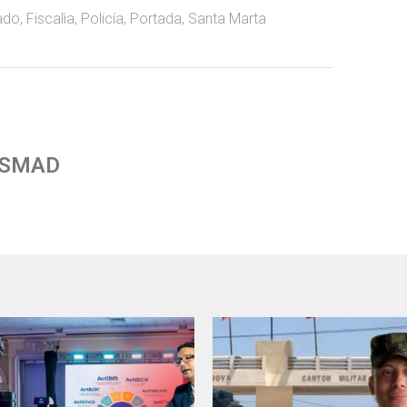
ado
,
Fiscalìa
,
Policía
,
Portada
,
Santa Marta
 SMAD