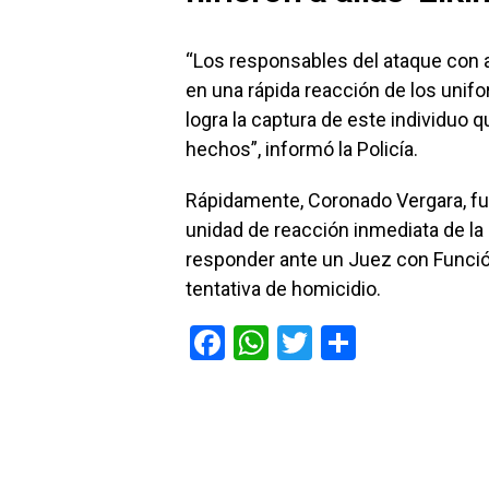
“Los responsables del ataque con a
en una rápida reacción de los unif
logra la captura de este individuo q
hechos”, informó la Policía.
Rápidamente, Coronado Vergara, fue
unidad de reacción inmediata de la 
responder ante un Juez con Función
tentativa de homicidio.
F
W
T
C
a
h
wi
o
ce
at
tt
m
b
s
er
p
o
A
ar