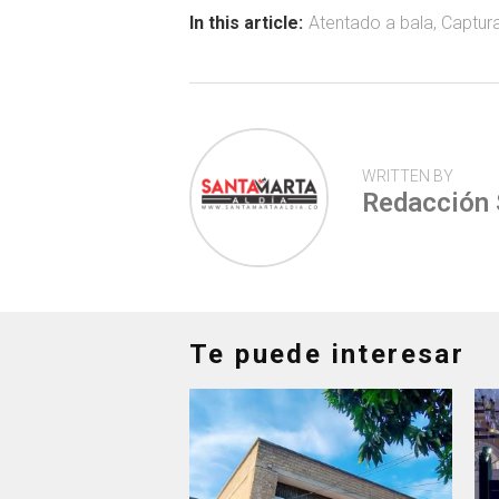
ok
p
tir
In this article:
Atentado a bala
,
Captur
p
WRITTEN BY
Redacción
Te puede interesar