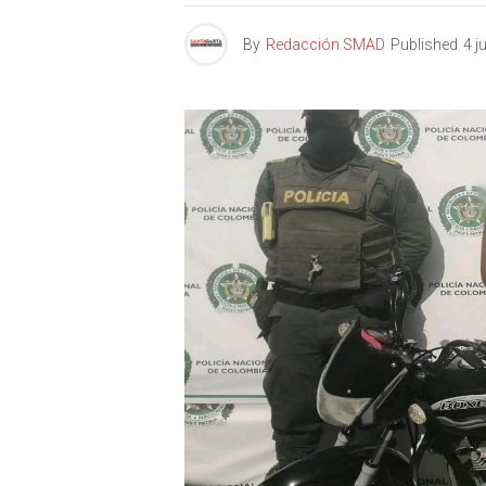
By
Redacción SMAD
Published
4 j