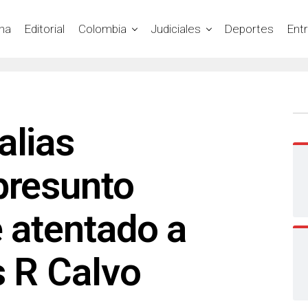
na
Editorial
Colombia
Judiciales
Deportes
Ent
alias
presunto
e atentado a
s R Calvo