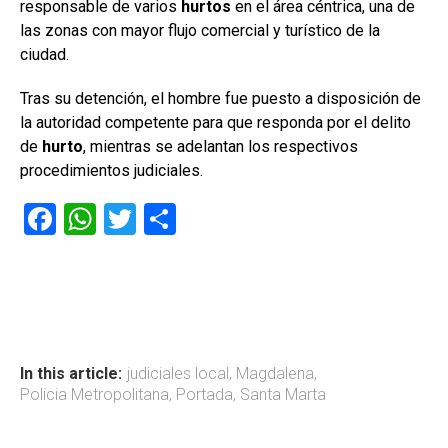
responsable de varios
hurtos
en el área céntrica, una de
las zonas con mayor flujo comercial y turístico de la
ciudad.
Tras su detención, el hombre fue puesto a disposición de
la autoridad competente para que responda por el delito
de
hurto
, mientras se adelantan los respectivos
procedimientos judiciales.
F
W
T
C
a
h
wi
o
ce
at
tt
m
b
s
er
p
o
A
ar
ok
p
tir
In this article:
judiciales local
,
Magdalena
,
Policia Metropolitana
,
Portada
,
Santa Marta
p