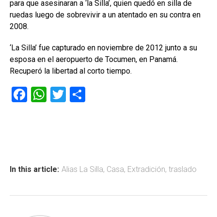
para que asesinaran a ‘la Silla’, quien quedó en silla de
ruedas luego de sobrevivir a un atentado en su contra en
2008.
‘La Silla’ fue capturado en noviembre de 2012 junto a su
esposa en el aeropuerto de Tocumen, en Panamá.
Recuperó la libertad al corto tiempo.
F
W
T
C
a
h
wi
o
ce
at
tt
m
b
s
er
p
o
A
ar
ok
p
tir
In this article:
Alias La Silla
,
Casa
,
Extradición
,
traslado
p