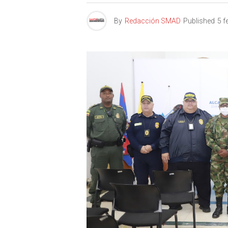
By
Redacción SMAD
Published
5 f