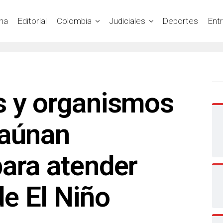
na
Editorial
Colombia
Judiciales
Deportes
Ent
s y organismos
 aúnan
ara atender
e El Niño