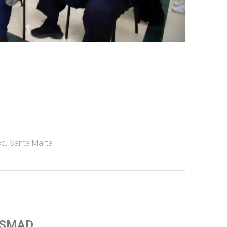
cc
,
Santa Marta
 SMAD