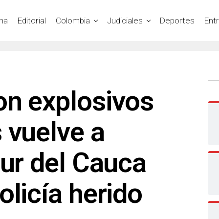
na
Editorial
Colombia
Judiciales
Deportes
Ent
on explosivos
 vuelve a
sur del Cauca
olicía herido