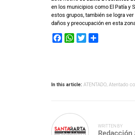
en los municipios como El Patía y 
estos grupos, también se logra ver
daños y preocupación en esta zona 
F
W
T
C
a
h
wi
o
ce
at
tt
m
b
s
er
p
o
A
ar
ok
p
tir
In this article:
ATENTADO
,
Atentado co
p
WRITTEN BY
Redacción