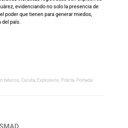
Suárez, evidenciando no solo la presencia de
 el poder que tienen para generar miedos,
del país.
n tatucos
,
Cúcuta
,
Explosivos
,
Policía
,
Portada
 SMAD