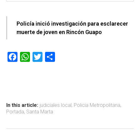
Policía inició investigación para esclarecer
muerte de joven en Rincón Guapo
F
W
T
C
a
h
wi
o
ce
at
tt
m
b
s
er
p
o
A
ar
ok
p
tir
In this article:
judiciales local
,
Policia Metropolitana
,
Portada
,
Santa Marta
p