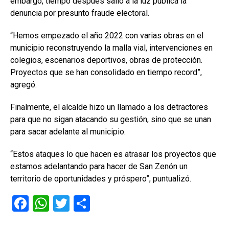
embargo, tiempo después salió a la luz pública la
denuncia por presunto fraude electoral.
“Hemos empezado el año 2022 con varias obras en el
municipio reconstruyendo la malla vial, intervenciones en
colegios, escenarios deportivos, obras de protección.
Proyectos que se han consolidado en tiempo record”,
agregó.
Finalmente, el alcalde hizo un llamado a los detractores
para que no sigan atacando su gestión, sino que se unan
para sacar adelante al municipio.
“Estos ataques lo que hacen es atrasar los proyectos que
estamos adelantando para hacer de San Zenón un
territorio de oportunidades y próspero”, puntualizó.
F
W
T
C
a
h
wi
o