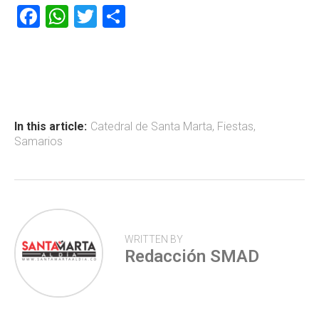
F
W
T
C
a
h
wi
o
ce
at
tt
m
b
s
er
p
o
A
ar
ok
p
tir
In this article:
Catedral de Santa Marta
,
Fiestas
,
Samarios
p
WRITTEN BY
Redacción SMAD