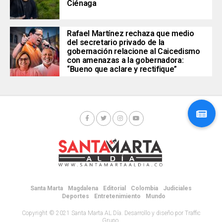
Ciénaga
Rafael Martínez rechaza que medio
del secretario privado de la
gobernación relacione al Caicedismo
con amenazas a la gobernadora:
“Bueno que aclare y rectifique”
Santa Marta
Magdalena
Editorial
Colombia
Judiciales
Deportes
Entretenimiento
Mundo
Copyright © 2021 Santa Marta AL Día. Desarrollo y diseño por Traffic
Grupo.