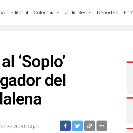
na
Editorial
Colombia
Judiciales
Deportes
Ent
al ‘Soplo’
ugador del
dalena
marzo, 2019 8:10 pm