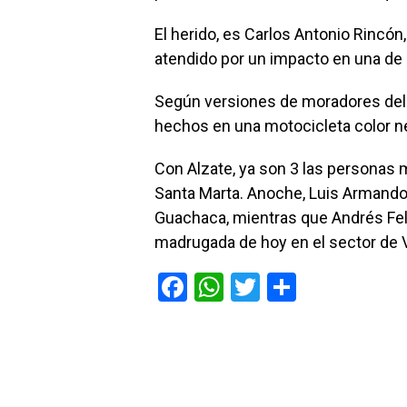
El herido, es Carlos Antonio Rincón
atendido por un impacto en una de 
Según versiones de moradores del ve
hechos en una motocicleta color n
Con Alzate, ya son 3 las personas 
Santa Marta. Anoche, Luis Armando C
Guachaca, mientras que Andrés Felip
madrugada de hoy en el sector de V
F
W
T
C
a
h
wi
o
ce
at
tt
m
b
s
er
p
o
A
ar