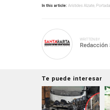
ok
p
tir
In this article:
Arístides Alzate
,
Portad
p
WRITTEN BY
Redacción
Te puede interesar