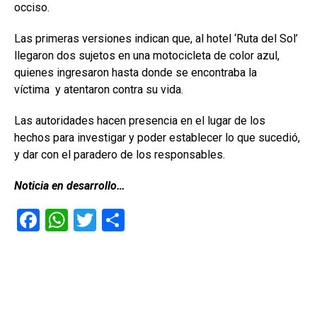
occiso.
Las primeras versiones indican que, al hotel ‘Ruta del Sol’
llegaron dos sujetos en una motocicleta de color azul,
quienes ingresaron hasta donde se encontraba la
víctima y atentaron contra su vida.
Las autoridades hacen presencia en el lugar de los
hechos para investigar y poder establecer lo que sucedió,
y dar con el paradero de los responsables.
Noticia en desarrollo…
F
W
T
C
a
h
wi
o
ce
at
tt
m
b
s
er
p
o
A
ar