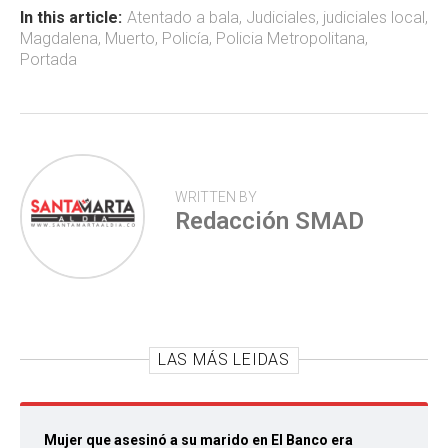
ok
p
tir
In this article:
Atentado a bala
,
Judiciales
,
judiciales local
,
Magdalena
,
Muerto
,
Policía
,
Policia Metropolitana
,
p
Portada
WRITTEN BY
Redacción SMAD
LAS MÁS LEIDAS
Mujer que asesinó a su marido en El Banco era