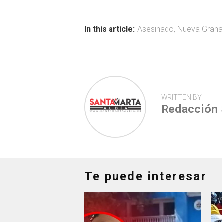
o
A
ar
ok
p
tir
In this article:
Asesinado
,
Nueva Gran
p
WRITTEN BY
Redacción
Te puede interesar