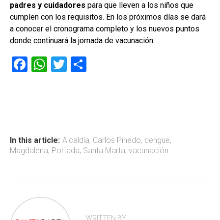
padres y cuidadores
para que lleven a los niños que
cumplen con los requisitos. En los próximos días se dará
a conocer el cronograma completo y los nuevos puntos
donde continuará la jornada de vacunación.
F
W
T
C
a
h
wi
o
ce
at
tt
m
b
s
er
p
o
A
ar
ok
p
tir
In this article:
Alcaldía
,
Carlos Pinedo
,
dengue
,
Magdalena
,
Portada
,
Santa Marta
,
vacunación
p
WRITTEN BY