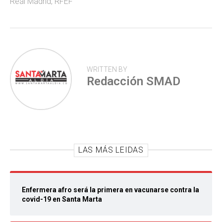
Real Madrid
,
RFEF
p
WRITTEN BY
Redacción SMAD
LAS MÁS LEIDAS
Enfermera afro será la primera en vacunarse contra la
covid-19 en Santa Marta