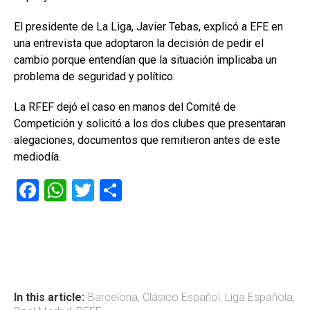
El presidente de La Liga, Javier Tebas, explicó a EFE en
una entrevista que adoptaron la decisión de pedir el
cambio porque entendían que la situación implicaba un
problema de seguridad y político.
La RFEF dejó el caso en manos del Comité de
Competición y solicitó a los dos clubes que presentaran
alegaciones, documentos que remitieron antes de este
mediodía.
F
W
T
C
a
h
wi
o
ce
at
tt
m
b
s
er
p
o
A
ar
ok
p
tir
In this article:
Barcelona
,
Clásico Español
,
Liga Española
,