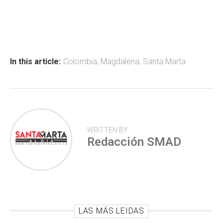
a
h
wi
o
ce
at
tt
m
b
s
er
p
o
A
ar
ok
p
tir
In this article:
Colombia
,
Magdalena
,
Santa Marta
p
WRITTEN BY
Redacción SMAD
LAS MÁS LEIDAS