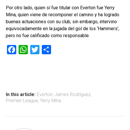
Por otro lado, quien sí fue titular con Everton fue Yerry
Mina, quien viene de recomponer el camino y ha logrado
buenas actuaciones con su club; sin embargo, intervino
equivocadamente en la jugada del gol de los ‘Hammers’,
pero no fue calificado como responsable.
F
W
T
C
a
h
wi
o
ce
at
tt
m
b
s
er
p
o
A
ar
ok
p
tir
In this article:
Everton
,
James Rodríguez
,
Premier League
,
Yerry Mina
p